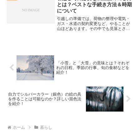
庫として活用する方法が注...
とは？ベストな手続き方法＆時期
について
引越しの準備では、荷物の整理や電気・
ガス・水道の契約変更など、やることが
山ほどあります。その中でも見落とされ
がちですが、非常に大切なのが「転居
届」の提出ではないでしょうか。この手
続きを怠ると、旧住所に郵便物が届き続
けてしまい、支払通知や契約...
「小雪」と「大雪」の意味とは？それぞ
れの日程、季節の行事、旬の食材などを
紹介！
自力でシルバーカラー（銀色）の絵の具
を作ることは可能なのか？詳しい混色法
を紹介！
ホーム
暮らし