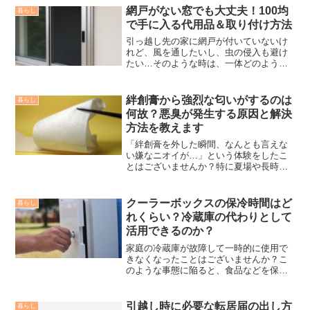
きた場合、どのように対処すればいいの
網戸がない窓でも大丈夫！100均
暮らし
か分からずに困っている方も多...
で手に入る代用品＆取り付け方法
引っ越し先の家に網戸が付いていないけ
れど、風を通したいし、虫の侵入も避け
たい…そのような時は、一体どのような
対策を施すと効果的なのでしょうか？今
回は、網戸がない窓でも安心して使える
代用品と、100円ショップで手軽に揃う便
絆創膏から強烈な匂いがするのは
暮らし
利アイテムをまとめて...
何故？悪臭が発生する原因と解決
方法を教えます
「絆創膏を外した瞬間、なんとも言えな
い嫌なニオイが…」という体験をしたこ
とはございませんか？特に夏場や長時間
貼り続けた後には、絆創膏の下からムッ
とするような臭いが漂ってくることがあ
ります。この不快なニオイの正体は主
クーラーボックスの保冷時間はど
暮らし
に“細菌”であり、絆創膏の...
れくらい？冷蔵庫の代わりとして
活用できるのか？
家庭の冷蔵庫が故障して一時的に使用で
きなくなったことはございませんか？こ
のような事態に陥ると、食品などを保存
できなくなるので厄介です。実は近年、
電気料金の値上がりに伴い、節電を目的
として一時的にクーラーボックスを冷蔵
引越し時に必要な転居届の出し方
暮らし