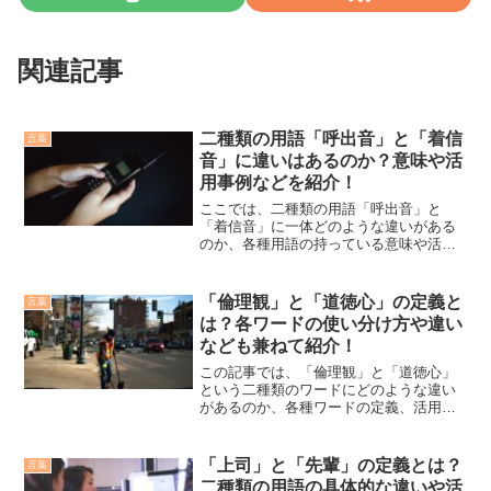
関連記事
二種類の用語「呼出音」と「着信
言葉
音」に違いはあるのか？意味や活
用事例などを紹介！
ここでは、二種類の用語「呼出音」と
「着信音」に一体どのような違いがある
のか、各種用語の持っている意味や活用
事例などを交えながら詳細に説明してい
きます。「呼出音」の意味について「呼
出音」とは、こちらから電話をかけた際
「倫理観」と「道徳心」の定義と
言葉
に相手が応答するまでの間、...
は？各ワードの使い分け方や違い
なども兼ねて紹介！
この記事では、「倫理観」と「道徳心」
という二種類のワードにどのような違い
があるのか、各種ワードの定義、活用事
例、関連用語などと共に明確に説明して
いきます。「倫理観」の定義「倫理観」
とは、ある社会や集団内で受け入れられ
「上司」と「先輩」の定義とは？
言葉
ている行動標準やその正当...
二種類の用語の具体的な違いや活