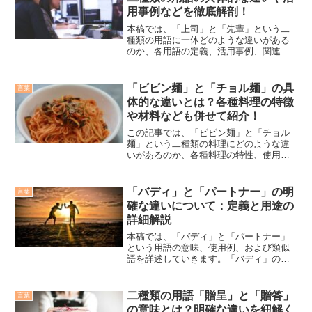
用事例などを徹底解剖！
本稿では、「上司」と「先輩」という二
種類の用語に一体どのような違いがある
のか、各用語の定義、活用事例、関連用
語などを取り上げながら詳しく説明して
いきます。「上司」の定義について「上
司」は通常、職場であなたよりも高い地
「ビビン麺」と「チョル麺」の具
言葉
位にある人々を指し、仕事...
体的な違いとは？各種料理の特徴
や材料なども併せて紹介！
この記事では、「ビビン麺」と「チョル
麺」という二種類の料理にどのような違
いがあるのか、各種料理の特性、使用
例、類似料理などと一緒に詳しく説明し
ていきます。「ビビン麺」という料理の
特徴「ビビン麺」は、韓国のバリエーシ
「バディ」と「パートナー」の明
言葉
ョン豊かな麺料理で、様々な...
確な違いについて：定義と用途の
詳細解説
本稿では、「バディ」と「パートナー」
という用語の意味、使用例、および類似
語を詳述していきます。「バディ」の定
義「バディ」とは、スポーツ、遊び、ま
たは趣味の分野で共に活動する友人や仲
間を指す用語であり、英語の"buddy"が語
二種類の用語「贈呈」と「贈答」
言葉
源です。この語は...
の意味とは？明確な違いを紐解く