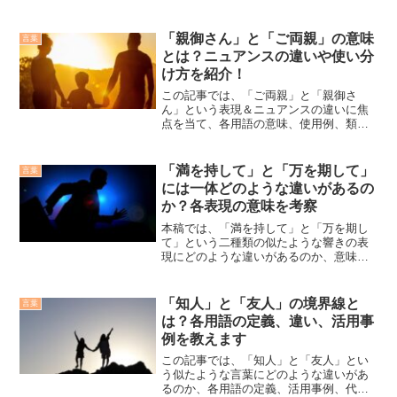
「親御さん」と「ご両親」の意味
言葉
とは？ニュアンスの違いや使い分
け方を紹介！
この記事では、「ご両親」と「親御さ
ん」という表現＆ニュアンスの違いに焦
点を当て、各用語の意味、使用例、類似
表現などを含めながら詳細に説明してい
きます。「ご両親」という言葉の意味
「ご両親」という語は、特に「父親と母
「満を持して」と「万を期して」
言葉
親の両方」を意味する敬語表現...
には一体どのような違いがあるの
か？各表現の意味を考察
本稿では、「満を持して」と「万を期し
て」という二種類の似たような響きの表
現にどのような違いがあるのか、意味、
活用事例、関連用語などとともに明瞭に
説明していきます。「満を持して」の意
味について「満を持して」は、適切な時
「知人」と「友人」の境界線と
言葉
期や機会を見極め、最適な...
は？各用語の定義、違い、活用事
例を教えます
この記事では、「知人」と「友人」とい
う似たような言葉にどのような違いがあ
るのか、各用語の定義、活用事例、代替