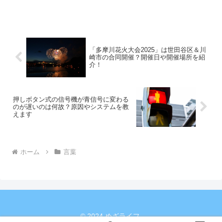
連用語などを交えながら説明していきま
す。「凸る」というスラングの意味「凸
る」とは、インターネット上で他人のデ
ジタルスペース（例えばイ...
「多摩川花火大会2025」は世田谷区＆川
崎市の合同開催？開催日や開催場所を紹
介！
押しボタン式の信号機が青信号に変わる
のが遅いのは何故？原因やシステムを教
えます
ホーム
言葉
© 2024 めざライフ.