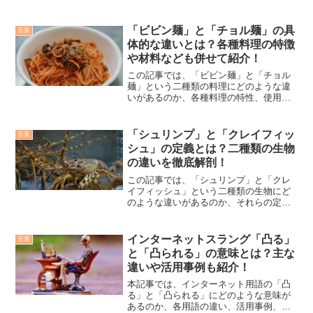
語などを用いながら明確に説明していき
ます。「知人」の定義について「知人」
とは、通常、それほど親密ではない人々
「ビビン麺」と「チョル麺」の具
言葉
を示す言葉として使われま...
体的な違いとは？各種料理の特徴
や材料なども併せて紹介！
この記事では、「ビビン麺」と「チョル
麺」という二種類の料理にどのような違
いがあるのか、各種料理の特性、使用
例、類似料理などと一緒に詳しく説明し
ていきます。「ビビン麺」という料理の
特徴「ビビン麺」は、韓国のバリエーシ
「シュリンプ」と「クレイフィッ
言葉
ョン豊かな麺料理で、様々な...
シュ」の定義とは？二種類の生物
の違いを徹底解剖！
この記事では、「シュリンプ」と「クレ
イフィッシュ」という二種類の生物にど
のような違いがあるのか、それらの定
義、使用例、関連語彙などを交えながら
詳しく説明していきます。「シュリン
プ」という生物の定義「シュリンプ」は
インターネットスラング「凸る」
言葉
「エビ」のことを指しています...
と「凸られる」の意味とは？主な
違いや活用事例も紹介！
本記事では、インターネット用語の「凸
る」と「凸られる」にどのような意味が
あるのか、各用語の違い、活用事例、関