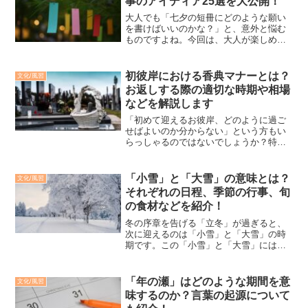
事のアイディア25選を大公開！
大人でも「七夕の短冊にどのような願い
を書けばいいのかな？」と、意外と悩む
ものですよね。今回は、大人が楽しめる
七夕の願い事を、人気のものから定番ま
で幅広くピックアップし、5つのテーマに
分けてお届けします。七夕の日は、自分
初彼岸における香典マナーとは？
文化/風習
に合った願い事を探して...
お返しする際の適切な時期や相場
などを解説します
「初めて迎えるお彼岸、どのように過ご
せばよいのか分からない」という方もい
らっしゃるのではないでしょうか？特別
な儀式をする必要はなく、通常のお彼岸
と同じようにお参りを行えば十分なの
で、難しく考える必要はありません。本
「小雪」と「大雪」の意味とは？
文化/風習
記事では、初彼岸の基本的な...
それぞれの日程、季節の行事、旬
の食材などを紹介！
冬の序章を告げる「立冬」が過ぎると、
次に迎えるのは「小雪」と「大雪」の時
期です。この「小雪」と「大雪」には、
一体どのような意味があるのでしょう
か？本稿では、これらの節気の日程、季
節の行事、旬の食材などを詳しく説明し
「年の瀬」はどのような期間を意
文化/風習
ていきます。「小雪」と「大...
味するのか？言葉の起源について