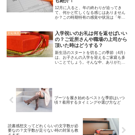
も紹介！
12月に入ると、年の終わりが迫ってき
て、何かと忙しくなる感じはありません
か？この時期特有の感覚や状況は「年の
瀬」と表現することが一般的でしょう。
しかし「年の瀬」が、具体的にどんな期
間を示すのか分からないという方もいら
入学祝いのお礼は何を返せばいい
文化/風習
っしゃるかと思われます。...
の？ご近所さんや職場の上司から
頂いた時はどうする？
新生活のスタートを切るこの季節（4月）
は、お子さんの入学を迎えるご家庭も多
いことでしょう。そんな中、ありがたい
ことに「入学祝い」を頂く機会も増えて
くるのではないでしょうか？でも、その
一方で「お礼ってどうすればいいの？」
と戸惑う方も少なくない...
ブーツを履き始めるベストな季節はいつ
頃？着用するタイミングや選び方など
読書感想文ってどれくらいの文字数が必
要なの？文字数が足りない時の対策も教
えます