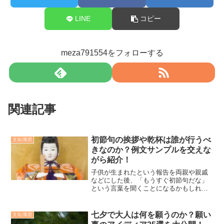
LINE
コピー
meza791554をフォローする
関連記事
初節句の挨拶や乾杯は誰が行うべ
文化/風習
きなのか？例文サンプルを交えな
がら紹介！
子供が生まれたという報告を両親や親戚
などにした後、「もうすぐ初節句だな」
という言葉を聞くことになるかもしれま
せん。この言葉が、普段から交流がある
両親や兄弟などからのものならまだし
も、ほとんど冠婚葬祭の際にしか顔を合
七夕で大人は何を願うのか？願い
文化/風習
わせないような親戚から聞く...