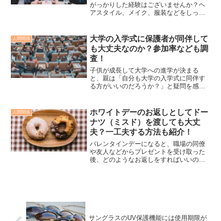
がっかりした経験はございませんか？ヘ
アスタイル、メイク、服装などをしっか
りと整えた上で自信満々でカメラに向か
っても、出来上がった写真を見て「どう
して私の顔がこんなにも膨らんで見える
大学の入学式に保護者が同伴して
人間関係
のか？」と戸惑ったことが...
も大丈夫なのか？参加率なども調
査！
子供が成長して大学への進学が決まる
と、親は「自分も大学の入学式に同伴す
る方がいいのだろうか？」と疑問を感じ
ることがあるかと思われます。多くの学
生が成人であることを考慮すると「大学
の入学式に保護者が同伴することは過保
ホワイトデーのお返しとしてドー
人間関係
護なのではないか？」と見な...
ナツ（ミスド）を渡しても大丈
夫？一工夫する方法も紹介！
バレンタインデーになると、職場の同僚
や友人などからプレゼントを受け取った
後、どのようなお返しをすればいいのか
迷うこともあるかと思われます。何を渡
せばいいのか分からない！という時は、
ドーナツを選んでみてはいかがでしょう
か？ミスドのドーナツは、...
サングラスのUV保護機能には使用期限が