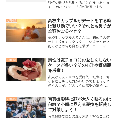
独特な表現を活用することが多々ありま
す。その中でも、「月が綺麗ですね」
は、「あなたを愛しています」という想
いを込めた特別な言葉として知られてい
ます。このフレーズは、本来は男性が女
高校生カップルがデートをする時
人間関係
性に向けて使うイメージが強...
は割り勘でいい？それとも男子が
全額おごるべき？
高校生カップルの皆さんは、初めてのデ
ートを控えてワクワクしていませんか？
あらかじめ待ち合わせ場所、コーディネ
ート、デートの流れまで、しっかり考え
ておくと当日も安心できるでしょう。と
はいえ、デートをする時に一番気になる
男性は友チョコにお返しをしない
人間関係
のは、やっぱり「お会計」...
ケースが多い？その心理や価値観
を考察！
友人から友チョコを受け取った際は、何
かお返しをした方がいいのでしょうか？
多くの人が、どのように感謝の気持ちを
表現すれば良いか迷うことがあります。
（特に男性はこの慣習に戸惑うこともあ
るかもしれません。）この記事では、友
写真撮影時に顔が大きく映るのは
人間関係
チョコへのお返しを行う必...
何故？小顔に見える裏技を駆使し
て対策しよう！
写真撮影で自分の顔が大きく写ることに