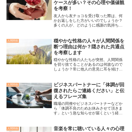
ケースが多い？その心理や価値観
を考察！
友人から友チョコを受け取った際は、何
かお返しをした方がいいのでしょうか？
多くの人が、どのように感謝の気持ちを
表現すれば良いか迷うことがあります。
（特に男性はこの慣習に戸惑うこともあ
るかもしれません。）この記事では、友
穏やかな性格の人々が人間関係を
人間関係
チョコへのお返しを行う必...
断つ理由は何か？隠された共通点
を考察します
穏やかな性格の人たちが突然、人間関係
を切り捨てることがあるのは何故なので
しょうか？常に他人の意見に耳を傾ける
性格の人々が、これまで積み重ねてきた
結びつきを断ち切る理由が、気になるも
のです。そこで本記事では、温和な性格
ビジネスパートナーに「体調が回
人間関係
の持ち主が冷酷な決断を下...
復されたらご連絡ください」と伝
えるフレーズ集
職場の同僚やビジネスパートナーなどか
ら「体調不良のためお休みさせて頂きま
す」という急な知らせが届くという経験
をしたことがあるかと思われます。この
ような状況に陥ると、既に予定の入って
いた仕事が延期されたり、中止になって
音楽を常に聴いている人々の心理
人間関係
しまうケースがあります。...