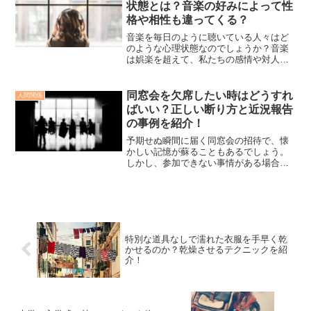
状態とは？音楽の好みによって性
格や相性も違ってくる？
音楽を毎日のように聴いている人々はど
のような心理状態なのでしょうか？音楽
は娯楽を超えて、私たちの感情や対人関
係に大きな影響を与える存在となってい
ます。人々はどのような時に音楽を聴く
のか？音楽の好みによって性格や相性も
同窓会を欠席したい時はどうすれ
人間関係
変わってくるのか？…など...
ばいい？正しい断り方と近況報告
の事例を紹介！
予期せぬ瞬間に届く同窓会の招待で、懐
かしい記憶が蘇ることもあるでしょう。
しかし、参加できない事情がある場合、
どのように対応すれば良いのでしょう
か？同窓会が心地良いものではなかった
経験を持つ人々もいるため、同窓会への
参加意欲は人によって違って...
特別な道具なしで濡れた衣服を手早く乾
かせるのか？乾燥させるテクニックを紹
介！